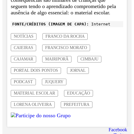
consequências são milhares de crianças que
seguem tendo o aprendizado comprometido pela
ausência de algo essencial: o material escolar.
FONTE/CRÉDITOS (IMAGEM DE CAPA):
Internet
NOTÍCIAS
FRANCO DA ROCHA
CAIEIRAS
FRANCISCO MORATO
CAJAMAR
MAIRIPORÃ
CIMBAJU
PORTAL DOIS PONTOS
JORNAL
PODCAST
JUQUERY
MATERIAL ESCOLAR
EDUCAÇÃO
LORENA OLIVEIRA
PREFEITURA
Facebook