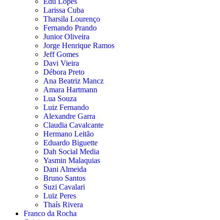
Edu Lopes
Larissa Cuba
Tharsila Lourenço
Fernando Prando
Junior Oliveira
Jorge Henrique Ramos
Jeff Gomes
Davi Vieira
Débora Preto
Ana Beatriz Mancz
Amara Hartmann
Lua Souza
Luiz Fernando
Alexandre Garra
Claudia Cavalcante
Hermano Leitão
Eduardo Biguette
Dah Social Media
Yasmin Malaquias
Dani Almeida
Bruno Santos
Suzi Cavalari
Luiz Peres
Thaís Rivera
Franco da Rocha